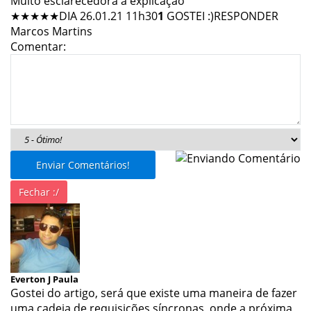
Muito esclarecedora a explicação
★★★★★
DIA 26.01.21 11h30
1
GOSTEI :)
RESPONDER
Marcos Martins
Comentar:
Enviar Comentários!
Fechar :/
Everton J Paula
Gostei do artigo, será que existe uma maneira de fazer
uma cadeia de requisições síncronas, onde a próxima