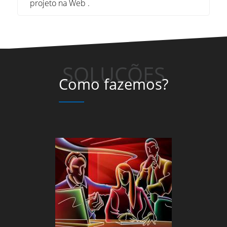
projeto na Web .
SOLUÇÕES
Como fazemos?