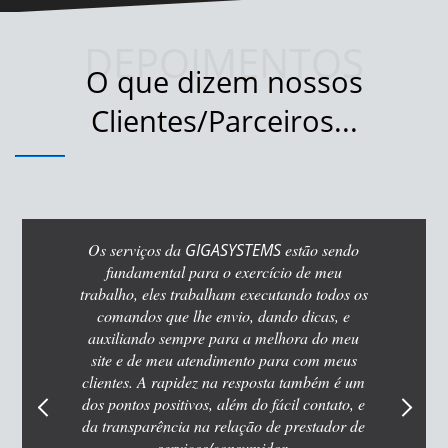
DEPOIMENTOS
O que dizem nossos
Clientes/Parceiros...
Previous
Ne
viços da
GIGASYSTEMS
estão sendo
Nos dia de hoje se comuni
damental para o exercício de meu
site com o seu cliente é fu
o, eles trabalham executando todos os
sistema que funcione sem tr
dos que lhe envio, dando dicas, e
modelo de negócio é essenc
ando sempre para a melhora do meu
GIGASYSTEMS
faz muito
 de meu atendimento para com meus
responsabilidade, atençã
s. A rapidez na resposta também é um
os positivos, além do fácil contato, e
sparência na relação de prestador de
Cinth
Dentis
serviços/consumidor.