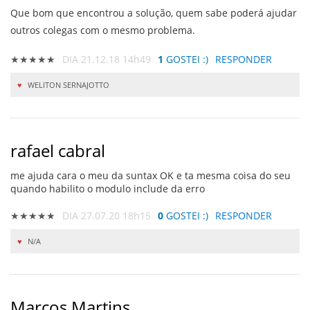
Que bom que encontrou a solução, quem sabe poderá ajudar
outros colegas com o mesmo problema.
★★★★★
DIA 21.12.18 14h49
1
GOSTEI :)
RESPONDER
WELITON SERNAJOTTO
rafael cabral
me ajuda cara o meu da suntax OK e ta mesma coisa do seu
quando habilito o modulo include da erro
★★★★★
DIA 27.07.20 18h15
0
GOSTEI :)
RESPONDER
N/A
Marcos Martins