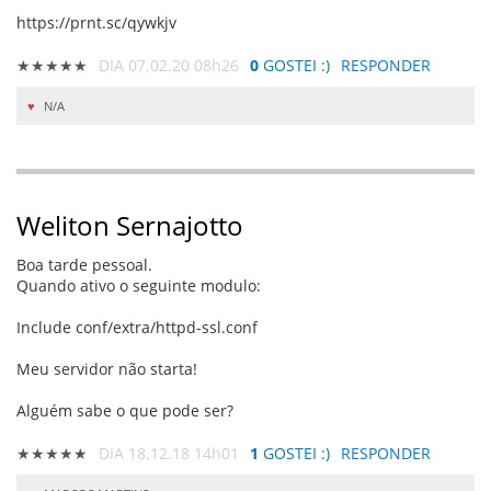
https://prnt.sc/qywkjv
★★★★★
DIA 07.02.20 08h26
0
GOSTEI :)
RESPONDER
N/A
Weliton Sernajotto
Boa tarde pessoal.
Quando ativo o seguinte modulo:
Include conf/extra/httpd-ssl.conf
Meu servidor não starta!
Alguém sabe o que pode ser?
★★★★★
DIA 18.12.18 14h01
1
GOSTEI :)
RESPONDER