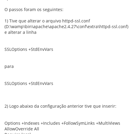
O passos foram os seguintes:
1) Tive que alterar o arquivo httpd-ssl.conf
(D:\wamp\bin\apache\apache2.4.27\conf\extra\httpd-ssl.conf)
e alterar a linha
SSLOptions +StdEnvVars
para
SSLOptions +StdEnvVars
2) Logo abaixo da configuração anterior tive que inserir:
Options +Indexes +Includes +FollowSymLinks +MultiViews
AllowOverride All