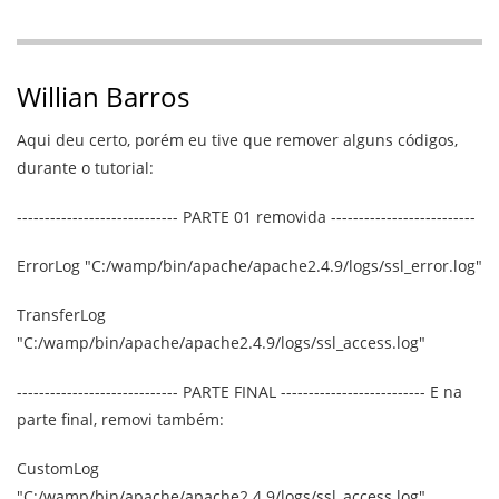
Willian Barros
Aqui deu certo, porém eu tive que remover alguns códigos,
durante o tutorial:
----------------------------- PARTE 01 removida --------------------------
ErrorLog "C:/wamp/bin/apache/apache2.4.9/logs/ssl_error.log"
TransferLog
"C:/wamp/bin/apache/apache2.4.9/logs/ssl_access.log"
----------------------------- PARTE FINAL -------------------------- E na
parte final, removi também:
CustomLog
"C:/wamp/bin/apache/apache2.4.9/logs/ssl_access.log"