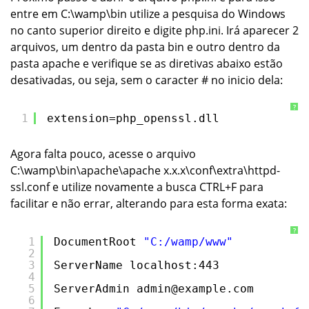
entre em C:\wamp\bin utilize a pesquisa do Windows
no canto superior direito e digite
php.ini
. Irá aparecer 2
arquivos, um dentro da pasta
bin
e outro dentro da
pasta
apache
e verifique se as diretivas abaixo estão
desativadas, ou seja, sem o caracter # no inicio dela:
?
1
extension=php_openssl.dll
Agora falta pouco, acesse o arquivo
C:\wamp\bin\apache\apache x.x.x\conf\extra\httpd-
ssl.conf
e utilize novamente a busca CTRL+F para
facilitar e não errar, alterando para esta forma exata:
?
1
DocumentRoot 
"C:/wamp/www"
2
3
ServerName localhost:443
4
5
ServerAdmin admin@example.com
6