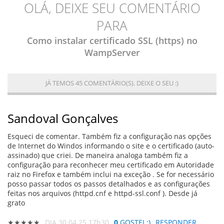
OLÁ, DEIXE SEU COMENTÁRIO
PARA
Como instalar certificado SSL (https) no
WampServer
JÁ TEMOS 45 COMENTÁRIO(S). DEIXE O SEU :)
Sandoval Gonçalves
Esqueci de comentar. Também fiz a configuração nas opções
de Internet do Windos informando o site e o certificado (auto-
assinado) que criei. De maneira analoga também fiz a
configuração para reconhecer meu certificado em Autoridade
raiz no Firefox e também inclui na exceção . Se for necessário
posso passar todos os passos detalhados e as configurações
feitas nos arquivos (httpd.cnf e httpd-ssl.conf ). Desde já
grato
★★★★★
DIA 30.04.25 17h30
0
GOSTEI :)
RESPONDER