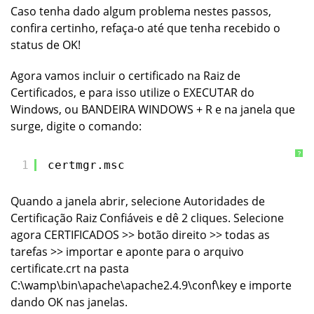
Caso tenha dado algum problema nestes passos,
confira certinho, refaça-o até que tenha recebido o
status de OK!
Agora vamos incluir o certificado na
Raiz de
Certificados
, e para isso utilize o EXECUTAR do
Windows, ou BANDEIRA WINDOWS + R e na janela que
surge, digite o comando:
?
1
certmgr.msc
Quando a janela abrir, selecione
Autoridades de
Certificação Raiz Confiáveis
e dê 2 cliques. Selecione
agora
CERTIFICADOS
>>
botão direito
>>
todas as
tarefas
>>
importar
e aponte para o arquivo
certificate.crt
na pasta
C:\wamp\bin\apache\apache2.4.9\conf\key e importe
dando OK nas janelas.