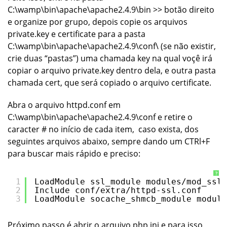
C:\wamp\bin\apache\apache2.4.9\bin
>> botão direito
e organize por grupo, depois copie os arquivos
private.key
e
certificate
para a pasta
C:\wamp\bin\apache\apache2.4.9\conf\ (se não existir,
crie duas “pastas”) uma chamada key na qual voçê irá
copiar o arquivo private.key dentro dela, e outra pasta
chamada cert, que será copiado o arquivo certificate.
Abra o arquivo
httpd.conf
em
C:\wamp\bin\apache\apache2.4.9\conf e retire o
caracter
#
no início de cada item, caso exista, dos
seguintes arquivos abaixo, sempre dando um CTRl+F
para buscar mais rápido e preciso:
?
1
LoadModule ssl_module modules/mod_ssl.
2
Include conf/extra/httpd-ssl.conf
3
LoadModule socache_shmcb_module module
Próximo passo é abrir o arquivo php.ini e para isso