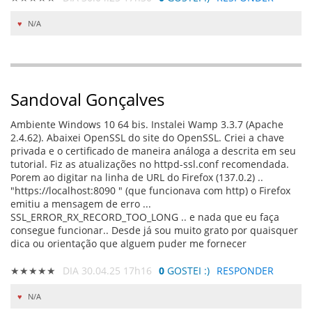
N/A
Sandoval Gonçalves
Ambiente Windows 10 64 bis. Instalei Wamp 3.3.7 (Apache
2.4.62). Abaixei OpenSSL do site do OpenSSL. Criei a chave
privada e o certificado de maneira análoga a descrita em seu
tutorial. Fiz as atualizações no httpd-ssl.conf recomendada.
Porem ao digitar na linha de URL do Firefox (137.0.2) ..
"https://localhost:8090 " (que funcionava com http) o Firefox
emitiu a mensagem de erro ...
SSL_ERROR_RX_RECORD_TOO_LONG .. e nada que eu faça
consegue funcionar.. Desde já sou muito grato por quaisquer
dica ou orientação que alguem puder me fornecer
★★★★★
DIA 30.04.25 17h16
0
GOSTEI :)
RESPONDER
N/A