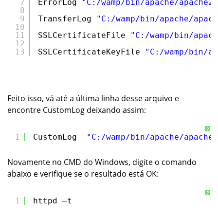
7
ErrorLog 
"C:/wamp/bin/apache/apache2.
8
9
TransferLog 
"C:/wamp/bin/apache/apach
10
11
SSLCertificateFile 
"C:/wamp/bin/apach
12
13
SSLCertificateKeyFile 
"C:/wamp/bin/ap
Feito isso, vá até a última linha desse arquivo e
encontre CustomLog deixando assim:
?
1
CustomLog  
"C:/wamp/bin/apache/apache2
Novamente no CMD do Windows, digite o comando
abaixo e verifique se o resultado está OK:
?
1
httpd –t