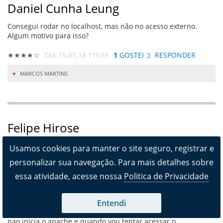
Daniel Cunha Leung
Consegui rodar no localhost, mas não no acesso externo.
Algum motivo para isso?
★★★★☆
DIA 15.05.18 11h39
1
GOSTEI :)
RESPONDER
MARCOS MARTINS
Felipe Hirose
Olá amigo estou usando o wampserver3.1.0 - 64bits, instalei
Usamos cookies para manter o site seguro, registrar e
ele em C:wamp, segue seu tutorial, consegui gerar o
personalizar sua navegação. Para mais detalhes sobre
private.key e o certificate.crt, mas quando vou tentar alterar o
httpd.conf para habilitar o Include conf/extra/httpd-ssl.conf
essa atividade, acesse nossa
Politica de Privacidade
ele não deixa iniciar o apache, eu tive que fazer a ativação
dos outros modulos do apache pelo proprio wampserver sem
ser editando o httpd.conf pq ele não deixa se eu tentar editar
Entendi
qualquer coisa manualmente direto no arquivo httpd.conf ele
nao inicia o apache e quando vou tentar acessar o