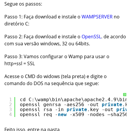
Segue os passos:
Passo 1: Faça download e instale o
WAMPSERVER
no
diretório C:
Passo 2: Faça download e instale o
OpenSSL
. de acordo
com sua versão windows, 32 ou 64bits.
Passo 3: Vamos configurar o Wamp para usar o
http+ssl = SSL
Acesse o
CMD
do widows (tela preta) e digite o
comando do DOS na sequência que segue:
?
1
cd C:\wamp\bin\apache\apache2.4.9\bin\
2
openssl genrsa -aes256 -out 
private
.ke
3
openssl rsa -in 
private
.key -out 
priva
4
openssl req -
new
-x509 -nodes –sha256 
Feito isso, entre na pasta