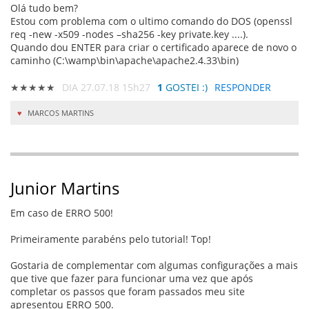
Olá tudo bem?
Estou com problema com o ultimo comando do DOS (openssl
req -new -x509 -nodes –sha256 -key private.key ....).
Quando dou ENTER para criar o certificado aparece de novo o
caminho (C:\wamp\bin\apache\apache2.4.33\bin)
★★★★★
DIA 27.07.18 15h27
1
GOSTEI :)
RESPONDER
MARCOS MARTINS
Junior Martins
Em caso de ERRO 500!
Primeiramente parabéns pelo tutorial! Top!
Gostaria de complementar com algumas configurações a mais
que tive que fazer para funcionar uma vez que após
completar os passos que foram passados meu site
apresentou ERRO 500.